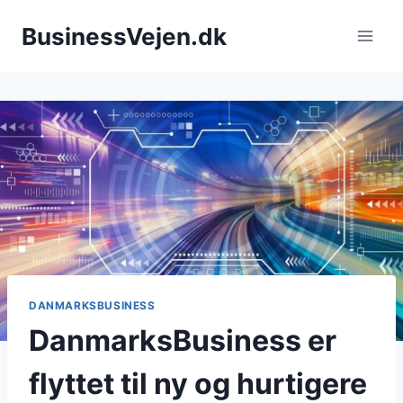
Fortsæt
BusinessVejen.dk
til
indhold
DANMARKSBUSINESS
DanmarksBusiness er
flyttet til ny og hurtigere