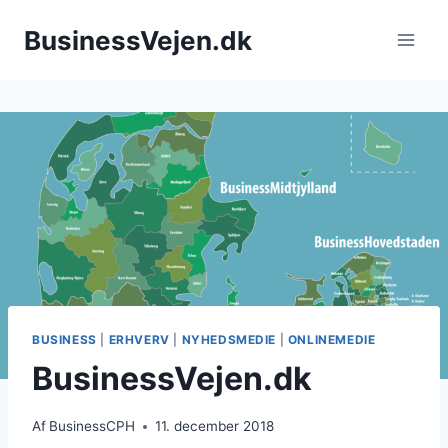
Fortsæt
BusinessVejen.dk
til
indhold
BUSINESS
|
ERHVERV
|
NYHEDSMEDIE
|
ONLINEMEDIE
BusinessVejen.dk
Af
BusinessCPH
11. december 2018