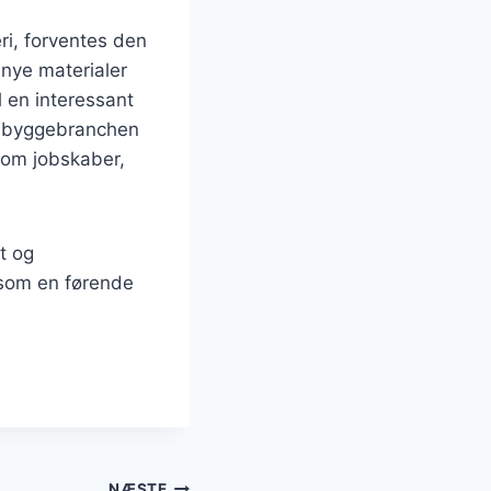
ri, forventes den
 nye materialer
l en interessant
il byggebranchen
som jobskaber,
t og
n som en førende
NÆSTE