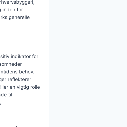
erhvervsbyggeri,
 inden for
arks generelle
tiv indikator for
ksomheder
emtidens behov.
er reflekterer
er en vigtig rolle
de til
,