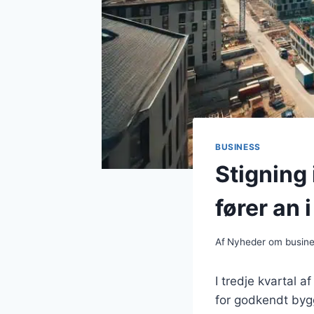
BUSINESS
Stigning
fører an 
Af
Nyheder om busin
I tredje kvartal 
for godkendt byg