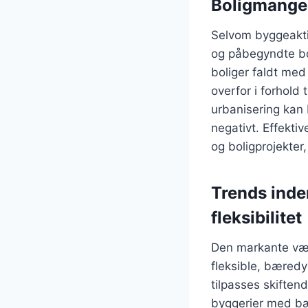
Boligmangel
Selvom byggeaktiv
og påbegyndte bol
boliger faldt med
overfor i forhold 
urbanisering kan 
negativt. Effekti
og boligprojekter
Trends inde
fleksibilitet
Den markante væk
fleksible, bæredy
tilpasses skiften
byggerier med bær