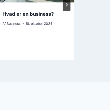
Hvad er en business?
Busine
Af
Business
18. oktober 2024
Af
Nyheder
4. septemb