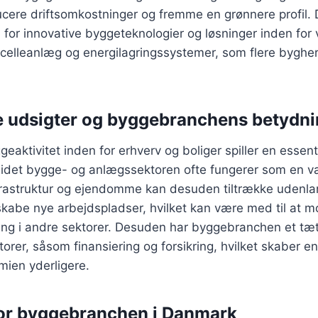
cere driftsomkostninger og fremme en grønnere profil. 
 for innovative byggeteknologier og løsninger inden fo
celleanlæg og energilagringssystemer, som flere bygherr
 udsigter og byggebranchens betydni
aktivitet inden for erhverv og boliger spiller en essenti
idet bygge- og anlægssektoren ofte fungerer som en v
infrastruktur og ejendomme kan desuden tiltrække udenl
skabe nye arbejdspladser, hvilket kan være med til at m
g i andre sektorer. Desuden har byggebranchen et tæt f
rer, såsom finansiering og forsikring, hvilket skaber en
mien yderligere.
for byggebranchen i Danmark