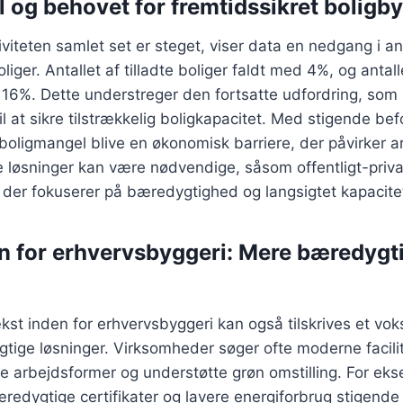
 og behovet for fremtidssikret boligb
iteten samlet set er steget, viser data en nedgang i anta
iger. Antallet af tilladte boliger faldt med 4%, og anta
 16%. Dette understreger den fortsatte udfordring, som
til at sikre tilstrækkelig boligkapacitet. Med stigende bef
boligmangel blive en økonomisk barriere, der påvirker 
ve løsninger kan være nødvendige, såsom offentligt-priv
, der fokuserer på bæredygtighed og langsigtet kapacite
n for erhvervsbyggeri: Mere bæredygt
st inden for erhvervsbyggeri kan også tilskrives et vo
gtige løsninger. Virksomheder søger ofte moderne facilit
de arbejdsformer og understøtte grøn omstilling. For ek
edygtige certifikater og lavere energiforbrug stigende 