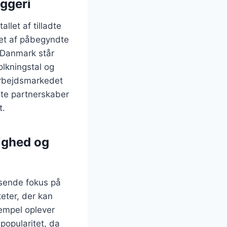
yggeri
llet af tilladte
llet af påbegyndte
 Danmark står
olkningstal og
arbejdsmarkedet
ate partnerskaber
t.
ighed og
ksende fokus på
eter, der kan
sempel oplever
popularitet, da