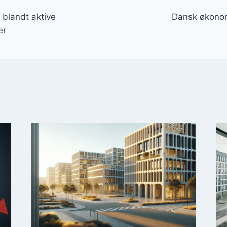
gation
 blandt aktive
Dansk økonom
er