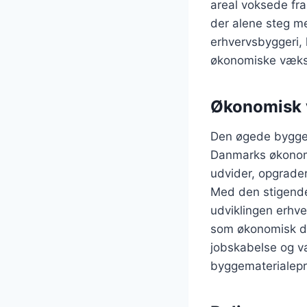
areal voksede fra
der alene steg me
erhvervsbyggeri, 
økonomiske væks
Økonomisk 
Den øgede byggeak
Danmarks økonom
udvider, opgrade
Med den stigende 
udviklingen erhve
som økonomisk dri
jobskabelse og væ
byggematerialepr