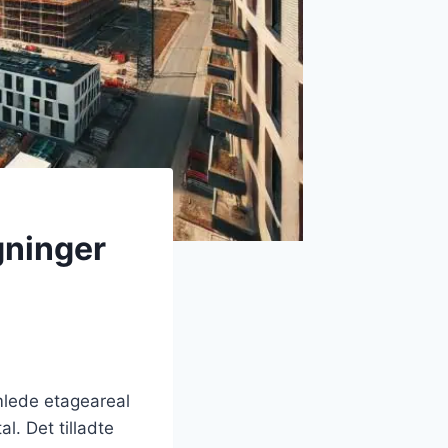
gninger
mlede etageareal
. Det tilladte