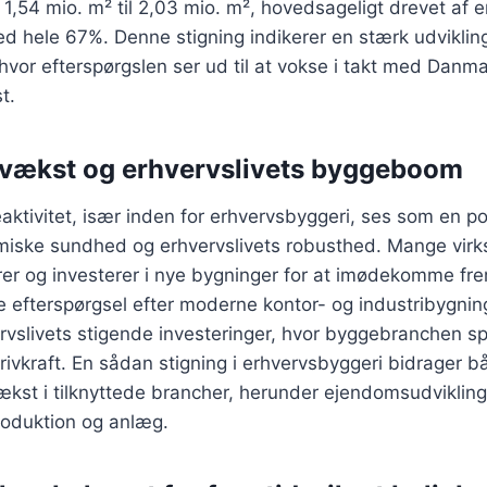
 1,54 mio. m² til 2,03 mio. m², hovedsageligt drevet af 
d hele 67%. Denne stigning indikerer en stærk udvikling
hvor efterspørgslen ser ud til at vokse i takt med Danm
t.
vækst og erhvervslivets byggeboom
tivitet, især inden for erhvervsbyggeri, ses som en posi
iske sundhed og erhvervslivets robusthed. Mange vir
rer og investerer i nye bygninger for at imødekomme fr
efterspørgsel efter moderne kontor- og industribygning
rvslivets stigende investeringer, hvor byggebranchen spill
vkraft. En sådan stigning i erhvervsbyggeri bidrager bå
kst i tilknyttede brancher, herunder ejendomsudvikling
oduktion og anlæg.