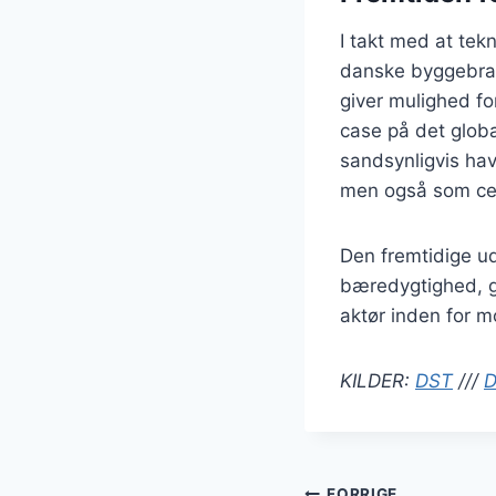
I takt med at tek
danske byggebranc
giver mulighed fo
case på det globa
sandsynligvis hav
men også som cent
Den fremtidige ud
bæredygtighed, gi
aktør inden for 
KILDER:
DST
///
D
FORRIGE