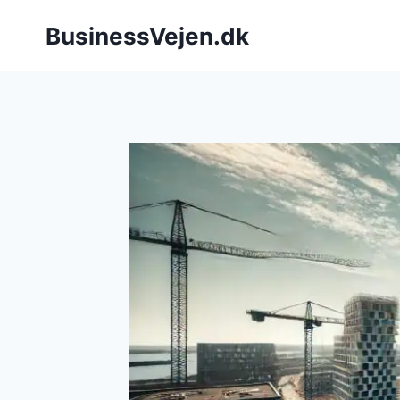
Fortsæt
BusinessVejen.dk
til
indhold