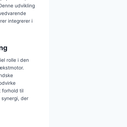
Denne udvikling
r vedvarende
er integrerer i
ng
el rolle i den
ækstmotor.
andske
odvirke
orhold til
 synergi, der